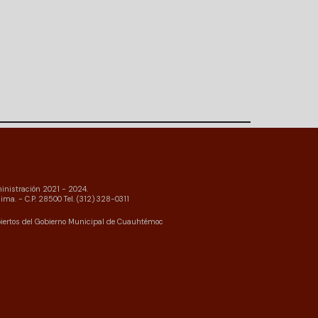
nistración 2021 - 2024.
ima. - C.P. 28500 Tel. (312) 328-0311
iertos del Gobierno Municipal de Cuauhtémoc