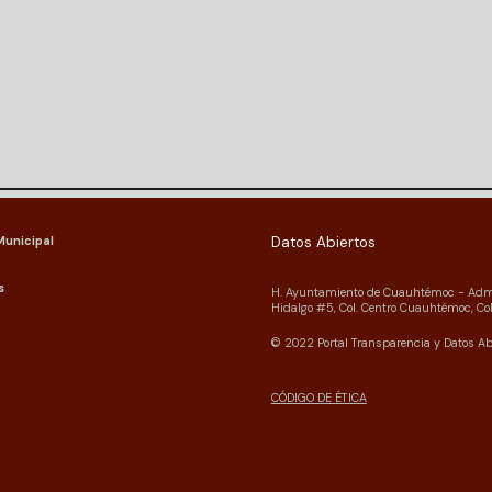
Municipal
Datos Abiertos
s
H. Ayuntamiento de Cuauhtémoc - Admi
Hidalgo #5, Col. Centro Cuauhtémoc, Col
©
2022
Portal Transparencia y Dato
s
Ab
CÓDIGO DE ÉTICA